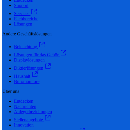
Entdecken
Support
Services
Fachbereiche
Lösungen
Andere Geschäftslösungen
Beleuchtung
Lösungen für das Gehör
Displaylösungen
Diktierlösungen
Haushalt
Büromonitore
Über uns
Entdecken
Nachrichten
Anlegerbeziehungen
Stellenangebote
Innovation