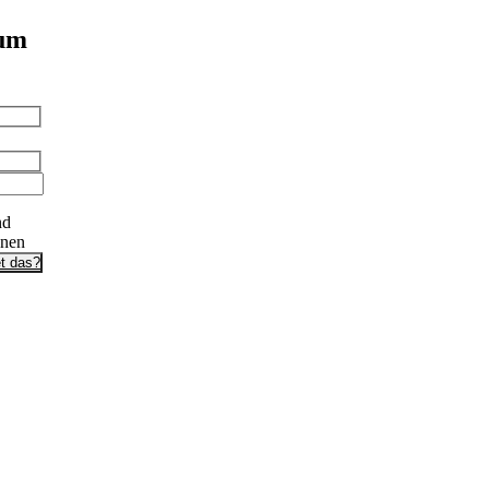
 um
nd
onen
t das?