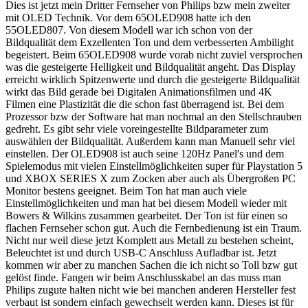
Dies ist jetzt mein Dritter Fernseher von Philips bzw mein zweiter
mit OLED Technik. Vor dem 65OLED908 hatte ich den
55OLED807. Von diesem Modell war ich schon von der
Bildqualität dem Exzellenten Ton und dem verbesserten Ambilight
begeistert. Beim 65OLED908 wurde vorab nicht zuviel versprochen
was die gesteigerte Helligkeit und Bildqualität angeht. Das Display
erreicht wirklich Spitzenwerte und durch die gesteigerte Bildqualität
wirkt das Bild gerade bei Digitalen Animationsfilmen und 4K
Filmen eine Plastizität die die schon fast überragend ist. Bei dem
Prozessor bzw der Software hat man nochmal an den Stellschrauben
gedreht. Es gibt sehr viele voreingestellte Bildparameter zum
auswählen der Bildqualität. Außerdem kann man Manuell sehr viel
einstellen. Der OLED908 ist auch seine 120Hz Panel's und dem
Spielemodus mit vielen Einstellmöglichkeiten super für Playstation 5
und XBOX SERIES X zum Zocken aber auch als Übergroßen PC
Monitor bestens geeignet. Beim Ton hat man auch viele
Einstellmöglichkeiten und man hat bei diesem Modell wieder mit
Bowers & Wilkins zusammen gearbeitet. Der Ton ist für einen so
flachen Fernseher schon gut. Auch die Fernbedienung ist ein Traum.
Nicht nur weil diese jetzt Komplett aus Metall zu bestehen scheint,
Beleuchtet ist und durch USB-C Anschluss Aufladbar ist. Jetzt
kommen wir aber zu manchen Sachen die ich nicht so Toll bzw gut
gelöst finde. Fangen wir beim Anschlusskabel an das muss man
Philips zugute halten nicht wie bei manchen anderen Hersteller fest
verbaut ist sondern einfach gewechselt werden kann. Dieses ist für