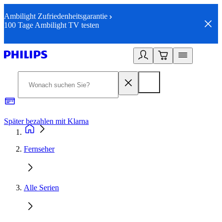
Ambilight Zufriedenheitsgarantie
100 Tage Ambilight TV testen
Später bezahlen mit Klarna
1
Fernseher
Alle Serien