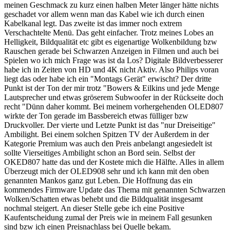
meinen Geschmack zu kurz einen halben Meter länger hätte nichts
geschadet vor allem wenn man das Kabel wie ich durch einen
Kabelkanal legt. Das zweite ist das immer noch extrem
Verschachtelte Menü. Das geht einfacher. Trotz meines Lobes an
Helligkeit, Bildqualität etc gibt es eigenartige Wolkenbildung bzw
Rauschen gerade bei Schwarzen Anzeigen in Filmen und auch bei
Spielen wo ich mich Frage was ist da Los? Digitale Bildverbesserer
habe ich in Zeiten von HD und 4K nicht Aktiv. Also Philips voran
liegt das oder habe ich ein "Montags Gerät" erwischt? Der dritte
Punkt ist der Ton der mir trotz "Bowers & Eilkins und jede Menge
Lautsprecher und etwas gröserem Subwoofer in der Rückseite doch
recht "Dünn daher kommt. Bei meinem vorhergehenden OLED807
wirkte der Ton gerade im Bassbereich etwas fülliger bzw
Druckvoller. Der vierte und Letzte Punkt ist das "nur Dreiseitige"
Ambilight. Bei einem solchen Spitzen TV der Außerdem in der
Kategorie Premium was auch den Preis anbelangt angesiedelt ist
sollte Vierseitiges Ambilight schon an Bord sein. Selbst der
OKED807 hatte das und der Kostete mich die Hälfte. Alles in allem
Überzeugt mich der OLED908 sehr und ich kann mit den oben
genannten Mankos ganz gut Leben. Die Hoffnung das ein
kommendes Firmware Update das Thema mit genannten Schwarzen
Wolken/Schatten etwas behebt und die Bildqualität insgesamt
nochmal steigert. An dieser Stelle gebe ich eine Positive
Kaufentscheidung zumal der Preis wie in meinem Fall gesunken
sind bzw ich einen Preisnachlass bei Quelle bekam.