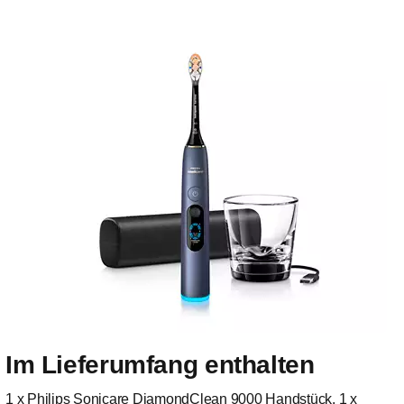
Newsletter
Bleiben Sie auf dem
Laufenden über aktuelle
Neuigkeiten zur
Mundpflege.
Im Lieferumfang enthalten
Füllen Sie das Formular aus, um sich für unseren
Philips Sonicare-Bürstenköpfe
monatlichen Newsletter anzumelden.
1 x Philips Sonicare DiamondClean 9000 Handstück. 1 x