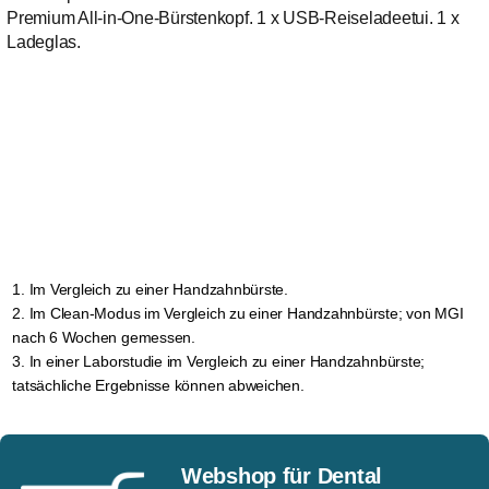
Der richtige Bürstenkopf für
Premium All-in-One-Bürstenkopf. 1 x USB-Reiseladeetui. 1 x
jede Patientin und jeden
Ladeglas.
Patienten
Registrieren Sie sich für unseren Newsletter
Mehr erfahren
1. Im Vergleich zu einer Handzahnbürste.
2. Im Clean-Modus im Vergleich zu einer Handzahnbürste; von MGI
nach 6 Wochen gemessen.
3. In einer Laborstudie im Vergleich zu einer Handzahnbürste;
tatsächliche Ergebnisse können abweichen.
Webshop für Dental