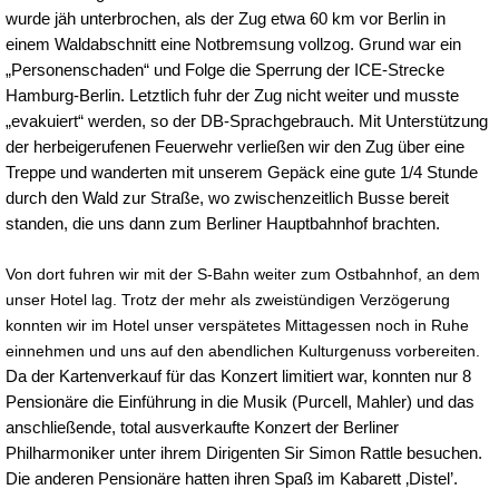
wurde jäh unterbrochen, als der Zug etwa 60 km vor Berlin in
einem Waldabschnitt eine Notbremsung vollzog. Grund war ein
„Personenschaden“ und Folge die Sperrung der ICE-Strecke
Hamburg-Berlin. Letztlich fuhr der Zug nicht weiter und musste
„evakuiert“ werden, so der DB-Sprachgebrauch. Mit Unterstützung
der herbeigerufenen Feuerwehr verließen wir den Zug über eine
Treppe und wanderten mit unserem Gepäck eine gute 1/4 Stunde
durch den Wald zur Straße, wo zwischenzeitlich Busse bereit
standen, die uns dann zum Berliner Hauptbahnhof brachten.
Von dort fuhren wir mit der S-Bahn weiter zum Ostbahnhof, an dem
unser Hotel lag. Trotz der mehr als zweistündigen Verzögerung
konnten wir im Hotel unser verspätetes Mittagessen noch in Ruhe
einnehmen und uns auf den abendlichen Kulturgenuss vorbereiten.
Da der Kartenverkauf für das Konzert limitiert war, konnten nur 8
Pensionäre die Einführung in die Musik (Purcell, Mahler) und das
anschließende, total ausverkaufte Konzert der Berliner
Philharmoniker unter ihrem Dirigenten Sir Simon Rattle besuchen.
Die anderen Pensionäre hatten ihren Spaß im Kabarett ‚Distel’.