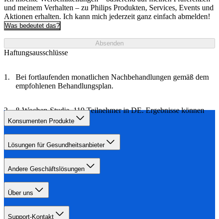
und meinem Verhalten – zu Philips Produkten, Services, Events und
Aktionen erhalten. Ich kann mich jederzeit ganz einfach abmelden!
Was bedeutet das?
Absenden
Haftungsausschlüsse
Bei fortlaufenden monatlichen Nachbehandlungen gemäß dem
empfohlenen Behandlungsplan.
8-Wochen-Studie, 119 Teilnehmer in DE. Ergebnisse können
variieren.
Konsumenten Produkte
Lösungen für Gesundheitsanbieter
Andere Geschäftslösungen
Über uns
Support-Kontakt