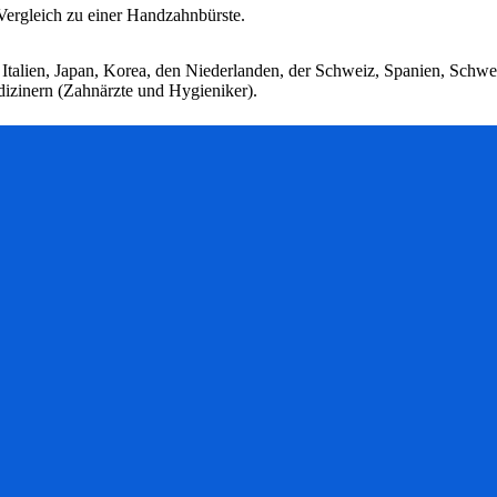
ergleich zu einer Handzahnbürste.
 Italien, Japan, Korea, den Niederlanden, der Schweiz, Spanien, Schw
izinern (Zahnärzte und Hygieniker).