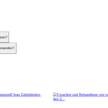
üsen?
verwenden?