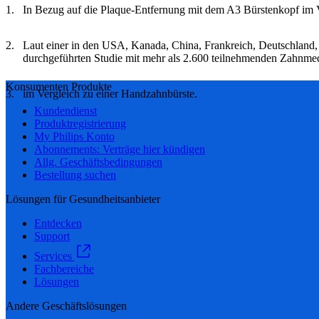
In Bezug auf die Plaque-Entfernung mit dem A3 Bürstenkopf im V
Laut einer in den USA, Kanada, China, Frankreich, Deutschland,
durchgeführten Studie mit mehr als 2.600 teilnehmenden Zahnmed
Konsumenten Produkte
im Vergleich zu einer Handzahnbürste.
Kundendienst
Produktregistrierung
My Philips Konto
Abonnements: Verträge hier kündigen
Allg. Geschäftsbedingungen
Bestellung suchen
Lösungen für Gesundheitsanbieter
Entdecken
Support
Services
Fachbereiche
Lösungen
Andere Geschäftslösungen