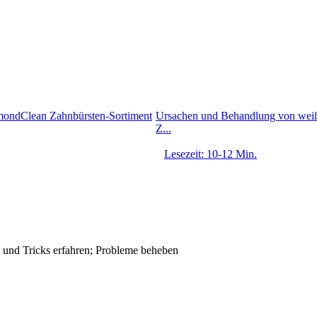
mondClean Zahnbürsten-Sortiment
Ursachen und Behandlung von weiß
Z...
Lesezeit: 10-12 Min.
s und Tricks erfahren; Probleme beheben