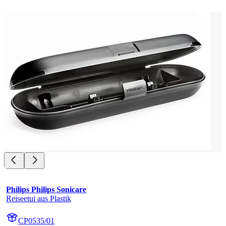
Philips Philips Sonicare
Reiseetui aus Plastik
CP0535/01