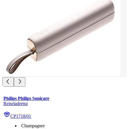
Philips Philips Sonicare
Reiseladeetui
CP1718/01
Champagner