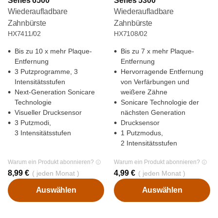
Series 6500
Series 5300
Wiederaufladbare
Wiederaufladbare
Zahnbürste
Zahnbürste
HX7411/02
HX7108/02
Bis zu 10 x mehr Plaque-
Bis zu 7 x mehr Plaque-
Entfernung
Entfernung
3 Putzprogramme, 3
Hervorragende Entfernung
Intensitätsstufen
von Verfärbungen und
Next-Generation Sonicare
weißere Zähne
Technologie
Sonicare Technologie der
Visueller Drucksensor
nächsten Generation
3 Putzmodi,
Drucksensor
3 Intensitätsstufen
1 Putzmodus,
2 Intensitätsstufen
Warum ein Produkt abonnieren?
Warum ein Produkt abonnieren?
8,99 €
4,99 €
( jeden Monat )
( jeden Monat )
Auswählen
Auswählen