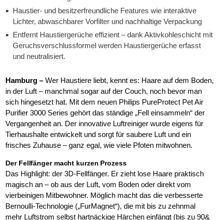
Haustier- und besitzerfreundliche Features wie interaktive
Lichter, abwaschbarer Vorfilter und nachhaltige Verpackung
Entfernt Haustiergerüche effizient – dank Aktivkohleschicht mit
Geruchsverschlussformel werden Haustiergerüche erfasst
und neutralisiert.
Hamburg –
Wer Haustiere liebt, kennt es: Haare auf dem Boden,
in der Luft – manchmal sogar auf der Couch, noch bevor man
sich hingesetzt hat. Mit dem neuen Philips PureProtect Pet Air
Purifier 3000 Series gehört das ständige „Fell einsammeln“ der
Vergangenheit an. Der innovative Luftreiniger wurde eigens für
Tierhaushalte entwickelt und sorgt für saubere Luft und ein
frisches Zuhause – ganz egal, wie viele Pfoten mitwohnen.
Der Fellfänger macht kurzen Prozess
Das Highlight: der 3D-Fellfänger. Er zieht lose Haare praktisch
magisch an – ob aus der Luft, vom Boden oder direkt vom
vierbeinigen Mitbewohner. Möglich macht das die verbesserte
Bernoulli-Technologie („FurMagnet“), die mit bis zu zehnmal
mehr Luftstrom selbst hartnäckige Härchen einfängt (bis zu 90&