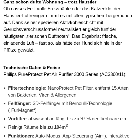
Ganz schön dufte Wohnung – trotz Haustier
Ob nasses Fell, volle Fressnäpfe oder das Katzenklo, der
Haustier-Luftreiniger nimmt es mit allen typischen Tiergerüchen
auf. Dank seiner speziellen Aktivkohleschicht mit
Geruchsverschlussformel neutralisiert er gleich fünf der
häufigsten „tierischen Duftnoten“. Das Ergebnis: frische,
einladende Luft – fast so, als hätte der Hund sich nie in der
Pfütze gewälzt.
Technische Daten & Preise
Philips PureProtect Pet Air Purifier 3000 Series (AC3360/11):
Filtertechnologie:
NanoProtect Pet Filter, entfernt 15 Arten
von Bakterien, Viren & Allergenen
Fellfänger:
3D-Fellfänger mit Bernoulli-Technologie
(„FurMagnet“)
Vorfilter:
abwaschbar, fängt bis zu 97 % der Tierhaare ein
2
Reinigt Räume
bis zu 104m
Funktionen:
Auto-Modus, App-Steuerung (Air+), interaktive