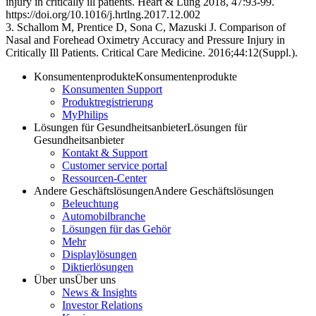
injury in critically ill patients. Heart & Lung 2018, 47:93-99.
https://doi.org/10.1016/j.hrtlng.2017.12.002
3. Schallom M, Prentice D, Sona C, Mazuski J. Comparison of
Nasal and Forehead Oximetry Accuracy and Pressure Injury in
Critically Ill Patients. Critical Care Medicine. 2016;44:12(Suppl.).
Konsumentenprodukte
Konsumentenprodukte
Konsumenten Support
Produktregistrierung
MyPhilips
Lösungen für Gesundheitsanbieter
Lösungen für
Gesundheitsanbieter
Kontakt & Support
Customer service portal
Ressourcen-Center
Andere Geschäftslösungen
Andere Geschäftslösungen
Beleuchtung
Automobilbranche
Lösungen für das Gehör
Mehr
Displaylösungen
Diktierlösungen
Über uns
Über uns
News & Insights
Investor Relations