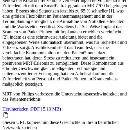
Señora del Rosario drei zentrale Verbesserungen hervor, die zu ihrer
Zufriedenheit mit dem SmartPath-Upgrade zu MR 7700 beigetragen
haben. Erstens sind Sequenzen jetzt bis zu 65 % schneller [1], was
eine größere Flexibilität im Patientenmanagement und in der
Terminplanung ermöglicht, die Aufnahme von Notfällen erleichtert
und die Wartezeiten verkürzt. Zweitens hat ScanWise Implant das
Scannen von Patient*innen mit Implantaten erheblich vereinfacht
[2], indem es eine schrittweise Anleitung bietet und die
eingegebenen Werte automatisch übernimmt, was für Sicherheit und
Effizienz sorgt. Abschließend stellt das Team fest, dass die
vereinfachte Kommunikation mit den Patient*innen dazu
beigetragen hat, deren Stress zu reduzieren und insgesamt ein
positiveres MRT-Erlebnis zu ermöglichen. Diese Kombination aus
erhöhter Geschwindigkeit, intelligenter Technologie und
patientenzentrierter Versorgung hat den Arbeitsablauf und die
Zufriedenheit von Personal und Patient*innen im Krankenhaus
maßgeblich gesteigert.
MRT von Philips verbessert die Untersuchungsgeschwindigkeit und
das Patientenerlebnis
Herunterladen (PDF | 5.10 MB)
Diesen URL kopieren
um diese Geschichte in Ihrem beruflichen
Netzwerk zu teilen