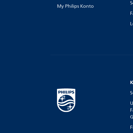
S
My Philips Konto
F
L
K
S
U
F
G
F