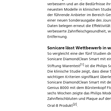
verbessern und an die Bedürfnisse i
neuesten Modelle in klinischen Studie
der führende Anbieter im Bereich Ges
einer neuen Sonderausgabe des
Journ
Daten belegen erneut die Effektivität
verbesserte Zahnfleischgesundheit, w
Entfernung.
Sonicare lässt Wettbewerb in wi
So vergleicht eine der fünf Studien di
Sonicare DiamondClean Smart mit ein
[1]
Stiftung Warentest
ist die Philips
Die klinische Studie zeigt, dass die
wichtigen Kriterien signifikant über
Sonicare DiamondClean Smart mit de
Genius 8000 mit dem Bürstenkopf F
sechs Wochen zeigte das Philips Mod
Zahnfleischbluten und Plaque auf de
[2]
Oral-B Produkt
.