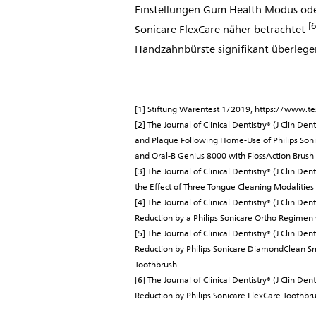
Einstellungen Gum Health Modus od
[6
Sonicare FlexCare näher betrachtet
Handzahnbürste signifikant überleg
[1] Stiftung Warentest 1/2019, https://www.
[2] The Journal of Clinical Dentistry® (J Clin De
and Plaque Following Home-Use of Philips So
and Oral-B Genius 8000 with FlossAction Brus
[3] The Journal of Clinical Dentistry® (J Clin De
the Effect of Three Tongue Cleaning Modalities
[4] The Journal of Clinical Dentistry® (J Clin De
Reduction by a Philips Sonicare Ortho Regimen 
[5] The Journal of Clinical Dentistry® (J Clin De
Reduction by Philips Sonicare DiamondClean 
Toothbrush
[6] The Journal of Clinical Dentistry® (J Clin De
Reduction by Philips Sonicare FlexCare Toothb