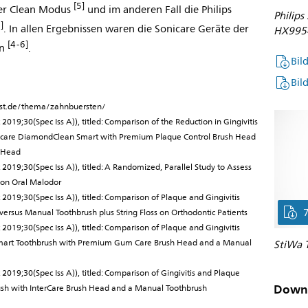
[5]
er Clean Modus
und im anderen Fall die Philips
Philip
]
. In allen Ergebnissen waren die Sonicare Geräte der
HX9954
[4-6]
en
.
Bil
Bil
test.de/thema/zahnbuersten/
nt 2019;30(Spec Iss A)), titled: Comparison of the Reduction in Gingivitis
nicare DiamondClean Smart with Premium Plaque Control Brush Head
h Head
nt 2019;30(Spec Iss A)), titled: A Randomized, Parallel Study to Assess
 on Oral Malodor
nt 2019;30(Spec Iss A)), titled: Comparison of Plaque and Gingivitis
versus Manual Toothbrush plus String Floss on Orthodontic Patients
nt 2019;30(Spec Iss A)), titled: Comparison of Plaque and Gingivitis
Smart Toothbrush with Premium Gum Care Brush Head and a Manual
StiWa 
nt 2019;30(Spec Iss A)), titled: Comparison of Gingivitis and Plaque
Down
rush with InterCare Brush Head and a Manual Toothbrush