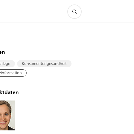
en
pflege
Konsumentengesundheit
einformation
ktdaten