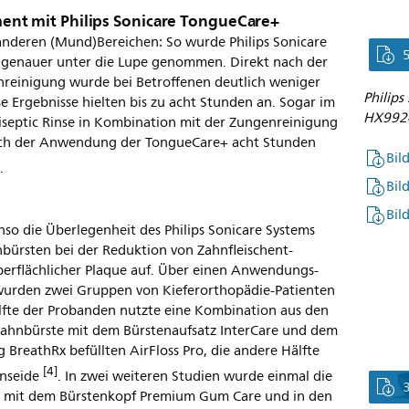
t mit Philips Sonicare TongueCare+
anderen (Mund)Bereichen: So wurde Philips Sonicare
 genauer unter die Lupe genommen. Direkt nach der
nreinigung wurde bei Betroffenen deutlich weniger
Philip
Ergebnisse hielten bis zu acht Stunden an. Sogar im
HX9924
tiseptic Rinse in Kombination mit der Zungenreinigung
ch der Anwendung der TongueCare+ acht Stunden
Bil
]
.
Bil
Bil
nso die Überlegenheit des Philips Sonicare Systems
rsten bei der Reduktion von Zahnfleischent-
erflächlicher Plaque auf. Über einen Anwendungs-
 wurden zwei Gruppen von Kieferorthopädie-Patienten
älfte der Probanden nutzte eine Kombination aus den
zahnbürste mit dem Bürstenaufsatz InterCare und dem
 BreathRx befüllten AirFloss Pro, die andere Hälfte
[4]
hnseide
. In zwei weiteren Studien wurde einmal die
t mit dem Bürstenkopf Premium Gum Care und in den