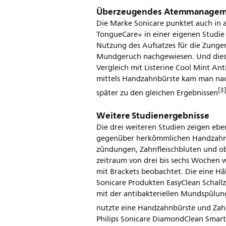
Überzeugendes Atemmanagemen
Die Marke Sonicare punktet auch in 
TongueCare+ in einer eigenen Studie
Nutzung des Aufsatzes für die Zunge
Mundgeruch nachgewiesen. Und diese 
Vergleich mit Listerine Cool Mint An
mittels Handzahnbürste kam man na
[3
später zu den gleichen Ergebnissen
Weitere Studienergebnisse
Die drei weiteren Studien zeigen ebe
gegenüber herkömmlichen Handzahnbü
zündungen, Zahnfleischbluten und ob
zeitraum von drei bis sechs Wochen
mit Brackets beobachtet. Die eine H
Sonicare Produkten EasyClean Schall
mit der antibakteriellen Mundspülung
nutzte eine Handzahnbürste und Za
Philips Sonicare DiamondClean Smar