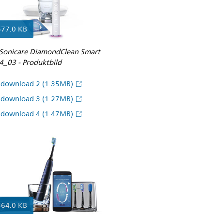
577.0 KB
s Sonicare DiamondClean Smart
_03 - Produktbild
ddownload 2
(1.35MB)
ddownload 3
(1.27MB)
ddownload 4
(1.47MB)
364.0 KB