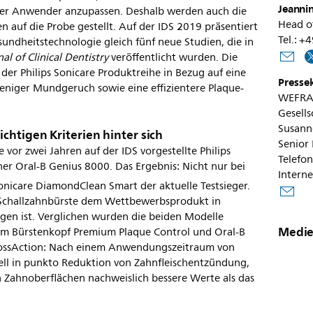
Jeannin
hrer Anwender anzupassen. Deshalb werden auch die
Head o
n auf die Probe gestellt. Auf der IDS 2019 präsentiert
Tel.: 
undheitstechnologie gleich fünf neue Studien, die in
al of Clinical Dentistry
veröffentlicht wurden. Die
 der Philips Sonicare Produktreihe in Bezug auf eine
Presse
eniger Mundgeruch sowie eine effizientere Plaque-
WEFRA
Gesells
Susanne
chtigen Kriterien hinter sich
Senior 
e vor zwei Jahren auf der IDS vorgestellte Philips
Telefo
er Oral-B Genius 8000. Das Ergebnis: Nicht nur bei
Interne
 Sonicare DiamondClean Smart der aktuelle Testsieger.
se Schallzahnbürste dem Wettbewerbsprodukt in
legen ist. Verglichen wurden die beiden Modelle
Medie
m Bürstenkopf Premium Plaque Control und Oral-B
lossAction: Nach einem Anwendungszeitraum von
ell in punkto Reduktion von Zahnfleischentzündung,
n Zahnoberflächen nachweislich bessere Werte als das