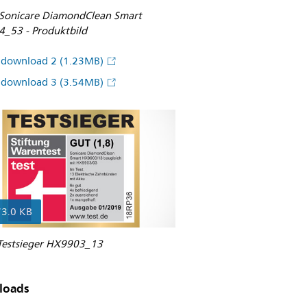
s Sonicare DiamondClean Smart
_53 - Produktbild
ddownload 2
(1.23MB)
ddownload 3
(3.54MB)
73.0 KB
Testsieger HX9903_13
loads