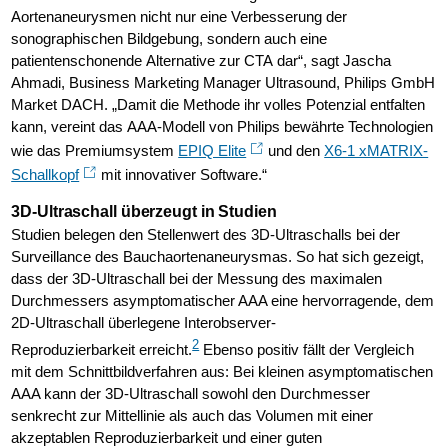
Aortenaneurysmen nicht nur eine Verbesserung der
sonographischen Bildgebung, sondern auch eine
patientenschonende Alternative zur CTA dar“, sagt Jascha
Ahmadi, Business Marketing Manager Ultrasound, Philips GmbH
Market DACH. „Damit die Methode ihr volles Potenzial entfalten
kann, vereint das AAA-Modell von Philips bewährte Technologien
wie das Premiumsystem
EPIQ Elite
und den
X6-1 xMATRIX-
Schallkopf
mit innovativer Software.“
3D-Ultraschall überzeugt in Studien
Studien belegen den Stellenwert des 3D-Ultraschalls bei der
Surveillance des Bauchaortenaneurysmas. So hat sich gezeigt,
dass der 3D-Ultraschall bei der Messung des maximalen
Durchmessers asymptomatischer AAA eine hervorragende, dem
2D-Ultraschall überlegene Interobserver-
2
Reproduzierbarkeit erreicht.
Ebenso positiv fällt der Vergleich
mit dem Schnittbildverfahren aus: Bei kleinen asymptomatischen
AAA kann der 3D-Ultraschall sowohl den Durchmesser
senkrecht zur Mittellinie als auch das Volumen mit einer
akzeptablen Reproduzierbarkeit und einer guten