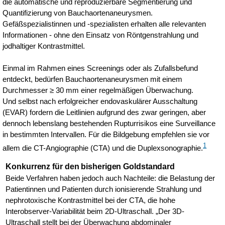
die automatische und reproduzierbare Segmentierung und
Quantifizierung von Bauchaortenaneurysmen.
Gefäßspezialistinnen und -spezialisten erhalten alle relevanten
Informationen - ohne den Einsatz von Röntgenstrahlung und
jodhaltiger Kontrastmittel.
Einmal im Rahmen eines Screenings oder als Zufallsbefund
entdeckt, bedürfen Bauchaortenaneurysmen mit einem
Durchmesser ≥ 30 mm einer regelmäßigen Überwachung.
Und selbst nach erfolgreicher endovaskulärer Ausschaltung
(EVAR) fordern die Leitlinien aufgrund des zwar geringen, aber
dennoch lebenslang bestehenden Rupturrisikos eine Surveillance
in bestimmten Intervallen. Für die Bildgebung empfehlen sie vor
1
allem die CT-Angiographie (CTA) und die Duplexsonographie.
Konkurrenz für den bisherigen Goldstandard
Beide Verfahren haben jedoch auch Nachteile: die Belastung der
Patientinnen und Patienten durch ionisierende Strahlung und
nephrotoxische Kontrastmittel bei der CTA, die hohe
Interobserver-Variabilität beim 2D-Ultraschall. „Der 3D-
Ultraschall stellt bei der Überwachung abdominaler