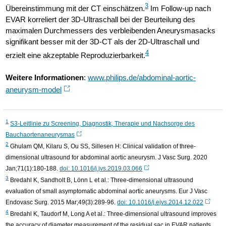
3
Übereinstimmung mit der CT einschätzen.
Im Follow-up nach
EVAR korreliert der 3D-Ultraschall bei der Beurteilung des
maximalen Durchmessers des verbleibenden Aneurysmasacks
signifikant besser mit der 3D-CT als der 2D-Ultraschall und
4
erzielt eine akzeptable Reproduzierbarkeit.
Weitere Informationen
:
www.philips.de/abdominal-aortic-
aneurysm-model
1
S3-Leitlinie zu Screening, Diagnostik, Therapie und Nachsorge des
Bauchaortenaneurysmas
2
Ghulam QM, Kilaru S, Ou SS, Sillesen H: Clinical validation of three-
dimensional ultrasound for abdominal aortic aneurysm. J Vasc Surg. 2020
Jan;71(1):180-188.
doi: 10.1016/j.jvs.2019.03.066
3
Bredahl K, Sandholt B, Lönn L et al.: Three-dimensional ultrasound
evaluation of small asymptomatic abdominal aortic aneurysms. Eur J Vasc
Endovasc Surg. 2015 Mar;49(3):289-96.
doi: 10.1016/j.ejvs.2014.12.022
4
Bredahl K, Taudorf M, Long A et al.: Three-dimensional ultrasound improves
the accuracy of diameter measurement of the residual sac in EVAR patients.