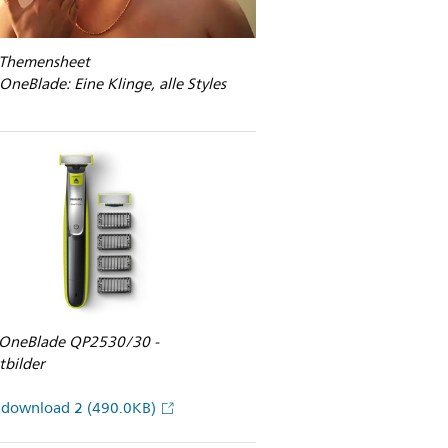
s Themensheet
 OneBlade: Eine Klinge, alle Styles
s OneBlade QP2530/30 -
tbilder
ddownload 2
(490.0KB)