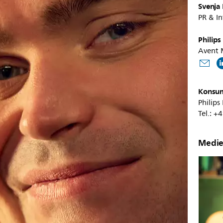
Svenja
PR & I
Philips
Avent 
Konsu
Philips
Tel.: +
Medie