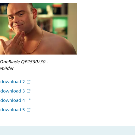
s OneBlade QP2530/30 -
lebilder
ddownload 2
ddownload 3
ddownload 4
ddownload 5