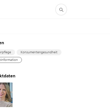
en
rpflege
Konsumentengesundheit
einformation
ktdaten