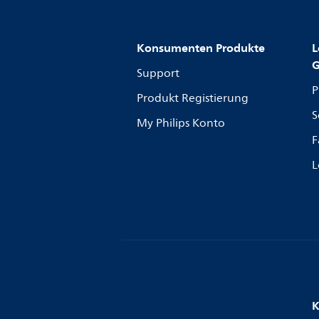
Konsumenten Produkte
L
G
Support
P
Produkt Registierung
S
My Philips Konto
F
L
K