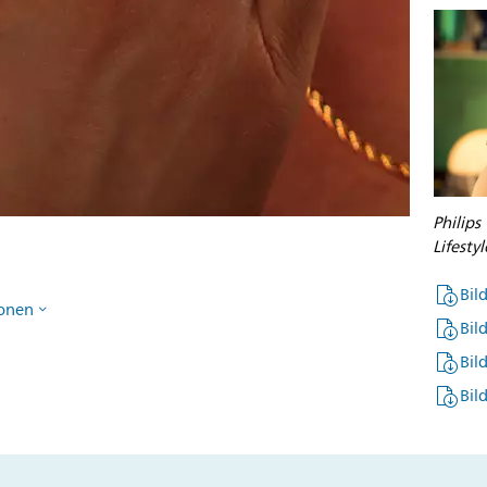
Philip
Lifesty
Bil
ionen
Bil
Bil
Bil