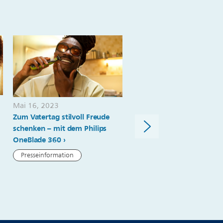
Mai 16, 2023
November 01, 2022
Zum Vatertag stilvoll Freude
Immer perfekt gestylt: Di
schenken – mit dem Philips
wichtigsten Tipps für cool
OneBlade 360
Bartstyles mit dem Philips
OneBlade 360 Face & Bod
Presseinformation
Presseinformation