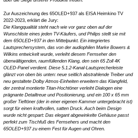
Zur Auszeichnung des 65OLED+937 als EISA Heimkino TV
2022-2023, erklärt die Jury:
Die Klangqualität steht nach wie vor ganz oben auf der
Wunschliste eines jeden TV-Käufers, und Philips stellt sie mit
dem 65OLED+937 in den Mittelpunkt. Ein integriertes
Lautsprechersystem, das von der audiophilen Marke Bowers &
Wilkins entwickelt wurde, verleiht diesem Fernseher den
überwältigenden, raumfüllenden Klang, den sein 65 Zoll 4K
OLED-Panel verdient. Diese 5.1.2-Kanal-Lautsprecherleiste
glänzt von oben bis unten: neue seitlich abstrahlende Treiber und
neu gestaltete Dolby Atmos-Einheiten erweitern das Klangfeld,
der zentral montierte Titan-Hochtöner verleiht Dialogen eine
prägnante Detailtreue und Positionierung, und ein 100 x 65 mm
großer Tieftöner (der in einer eigenen Kammer untergebracht ist)
sorgt für einen kraftvollen, satten Druck. Auch beim Design
wurde nicht gespart: Das elegant abgewinkelte Gehäuse passt
perfekt zum Tischfuß des Fernsehers und macht den
65OLED+937 zu einem Fest für Augen und Ohren.