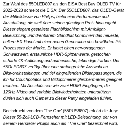
Zur Wahl des 55OLED807 als den EISA Best Buy OLED TV für
2022-2023 schreibt die EISA:
Der 55OLED807, das OLED-Gerät
der Mittelklasse von Philips, bietet eine Performance und
Ausstattung, die weit über seinen günstigen Preis hinausgeht.
Dieser elegant gestaltete Flachbildschirm mit Ambilight-
Beleuchtung und drehbarem Standfuß kombiniert das neueste,
hellere EX-Panel mit einer neuen Generation des bewährten P5-
Prozessors der Marke. Er bietet einen hervorragenden
Schwarzwert, erstaunliche HDR-Spitzenwerte, gestochen
scharfe 4K-Auflösung und authentische, lebendige Farben. Der
55OLED807 verfügt über eine umfangreiche Auswahl an
Bildvoreinstellungen und tief eingreifenden Bildanpassungen, die
ihn für Couchpotatos und Bildoptimierer gleichermaßen geeignet
machen. Mit Anschlüssen wie zwei HDMI-Eingängen, die
120Hz-Video und variable Bildwiederholraten unterstützen,
dürfen sich auch Gamer zu dieser Party eingeladen fühlen.
Beeindruckt von dem ‘The One’ (55PUS8807) erklärt die Jury:
Dieser 55-Zoll-LCD-Fernseher mit LED-Beleuchtung, der von
seinem Hersteller Philips auch als "The One" bezeichnet wird,