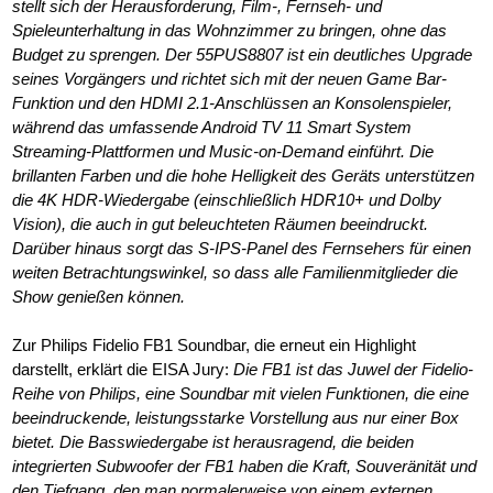
stellt sich der Herausforderung, Film-, Fernseh- und
Spieleunterhaltung in das Wohnzimmer zu bringen, ohne das
Budget zu sprengen. Der 55PUS8807 ist ein deutliches Upgrade
seines Vorgängers und richtet sich mit der neuen Game Bar-
Funktion und den HDMI 2.1-Anschlüssen an Konsolenspieler,
während das umfassende Android TV 11 Smart System
Streaming-Plattformen und Music-on-Demand einführt. Die
brillanten Farben und die hohe Helligkeit des Geräts unterstützen
die 4K HDR-Wiedergabe (einschließlich HDR10+ und Dolby
Vision), die auch in gut beleuchteten Räumen beeindruckt.
Darüber hinaus sorgt das S-IPS-Panel des Fernsehers für einen
weiten Betrachtungswinkel, so dass alle Familienmitglieder die
Show genießen können.
Zur Philips Fidelio FB1 Soundbar, die erneut ein Highlight
darstellt, erklärt die EISA Jury:
Die FB1 ist das Juwel der Fidelio-
Reihe von Philips, eine Soundbar mit vielen Funktionen, die eine
beeindruckende, leistungsstarke Vorstellung aus nur einer Box
bietet. Die Basswiedergabe ist herausragend, die beiden
integrierten Subwoofer der FB1 haben die Kraft, Souveränität und
den Tiefgang, den man normalerweise von einem externen