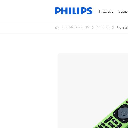
Product
Supp
Professional TV
Zubehör
Profess