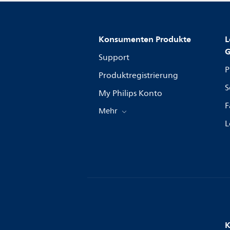
Konsumenten Produkte
L
G
Support
P
Produktregistrierung
S
My Philips Konto
F
Mehr
L
K