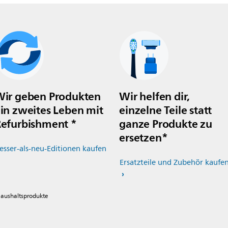
ir geben Produkten
Wir helfen dir,
in zweites Leben mit
einzelne Teile statt
efurbishment *
ganze Produkte zu
ersetzen*
esser-als-neu-Editionen kaufen
Ersatzteile und Zubehör kaufe
 Haushaltsprodukte