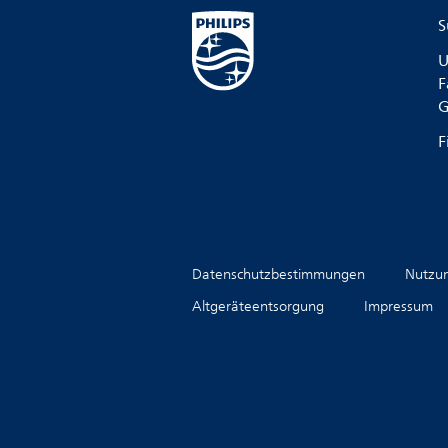
S
U
F
G
F
Datenschutzbestimmungen
Nutzu
Altgeräteentsorgung
Impressum