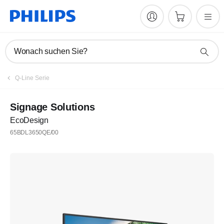
Wonach suchen Sie?
Q-Line Serie
Signage Solutions
EcoDesign
65BDL3650QE/00