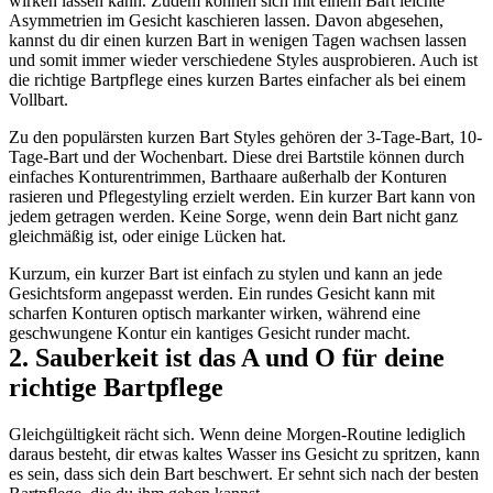
wirken lassen kann. Zudem können sich mit einem Bart leichte 
Asymmetrien im Gesicht kaschieren lassen. Davon abgesehen, 
kannst du dir einen kurzen Bart in wenigen Tagen wachsen lassen 
und somit immer wieder verschiedene Styles ausprobieren. Auch ist 
die richtige Bartpflege eines kurzen Bartes einfacher als bei einem 
Vollbart.
Zu den populärsten kurzen Bart Styles gehören der 3-Tage-Bart, 10-
Tage-Bart und der Wochenbart. Diese drei Bartstile können durch 
einfaches Konturentrimmen, Barthaare außerhalb der Konturen 
rasieren und Pflegestyling erzielt werden. Ein kurzer Bart kann von 
jedem getragen werden. Keine Sorge, wenn dein Bart nicht ganz 
gleichmäßig ist, oder einige Lücken hat.
Kurzum, ein kurzer Bart ist einfach zu stylen und kann an jede 
Gesichtsform angepasst werden. Ein rundes Gesicht kann mit 
scharfen Konturen optisch markanter wirken, während eine 
geschwungene Kontur ein kantiges Gesicht runder macht.
2. Sauberkeit ist das A und O für deine 
richtige Bartpflege
Gleichgültigkeit rächt sich. Wenn deine Morgen-Routine lediglich 
daraus besteht, dir etwas kaltes Wasser ins Gesicht zu spritzen, kann 
es sein, dass sich dein Bart beschwert. Er sehnt sich nach der besten 