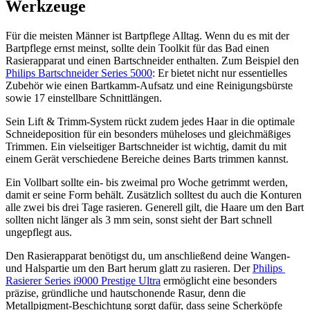
Werkzeuge
Für die meisten Männer ist Bartpflege Alltag. Wenn du es mit der 
Bartpflege ernst meinst, sollte dein Toolkit für das Bad einen 
Rasierapparat und einen Bartschneider enthalten. Zum Beispiel den 
Philips Bartschneider Series 5000
: Er bietet nicht nur essentielles 
Zubehör wie einen Bartkamm-Aufsatz und eine Reinigungsbürste 
sowie 17 einstellbare Schnittlängen.
Sein Lift & Trimm-System rückt zudem jedes Haar in die optimale 
Schneideposition für ein besonders müheloses und gleichmäßiges 
Trimmen. Ein vielseitiger Bartschneider ist wichtig, damit du mit 
einem Gerät verschiedene Bereiche deines Barts trimmen kannst.
Ein Vollbart sollte ein- bis zweimal pro Woche getrimmt werden, 
damit er seine Form behält. Zusätzlich solltest du auch die Konturen 
alle zwei bis drei Tage rasieren. Generell gilt, die Haare um den Bart 
sollten nicht länger als 3 mm sein, sonst sieht der Bart schnell 
ungepflegt aus.
Den Rasierapparat benötigst du, um anschließend deine Wangen- 
und Halspartie um den Bart herum glatt zu rasieren. Der 
Philips 
Rasierer Series i9000 Prestige Ultra
 ermöglicht eine besonders 
präzise, gründliche und hautschonende Rasur, denn die 
Metallpigment-Beschichtung sorgt dafür, dass seine Scherköpfe 