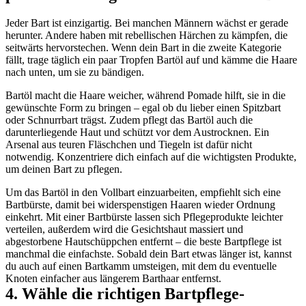
Jeder Bart ist einzigartig. Bei manchen Männern wächst er gerade 
herunter. Andere haben mit rebellischen Härchen zu kämpfen, die 
seitwärts hervorstechen. Wenn dein Bart in die zweite Kategorie 
fällt, trage täglich ein paar Tropfen Bartöl auf und kämme die Haare 
nach unten, um sie zu bändigen.
Bartöl macht die Haare weicher, während Pomade hilft, sie in die 
gewünschte Form zu bringen – egal ob du lieber einen Spitzbart 
oder Schnurrbart trägst. Zudem pflegt das Bartöl auch die 
darunterliegende Haut und schützt vor dem Austrocknen. Ein 
Arsenal aus teuren Fläschchen und Tiegeln ist dafür nicht 
notwendig. Konzentriere dich einfach auf die wichtigsten Produkte, 
um deinen Bart zu pflegen.
Um das Bartöl in den Vollbart einzuarbeiten, empfiehlt sich eine 
Bartbürste, damit bei widerspenstigen Haaren wieder Ordnung 
einkehrt. Mit einer Bartbürste lassen sich Pflegeprodukte leichter 
verteilen, außerdem wird die Gesichtshaut massiert und 
abgestorbene Hautschüppchen entfernt – die beste Bartpflege ist 
manchmal die einfachste. Sobald dein Bart etwas länger ist, kannst 
du auch auf einen Bartkamm umsteigen, mit dem du eventuelle 
Knoten einfacher aus längerem Barthaar entfernst.
4. Wähle die richtigen Bartpflege-