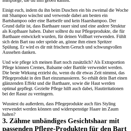
Bartpflege, die du ihm geben kannst.
Einigt euch, indem du ihn beim Duschen ein bis zweimal die Woche 
mit Shampoo wäschst und verwende dabei am besten ein 
Bartshampoo oder eine Bartseife und kein Haarshampoo. Der 
Grund dafür ist, dass Barthaare rauer sind und eine andere Struktur 
als Kopfhaare haben. Daher solltest du nur Pflegeprodukte, die für 
Barthaare entwickelt wurden, für deinen Vollbart verwenden. Fühlt 
sich dein Bart rau oder spröde an, gönne ihm einen Spritzer 
Spülung. Er wird es dir mit frischem Geruch und schwungvollen 
Aussehen danken.
Und wie pflege ich meinen Bart noch zusätzlich? Als Extraportion 
Pflege können Cremes, Balsame oder Bartöle verwendet werden. 
Die beste Wirkung erzielst du, wenn du dir etwas Zeit nimmst, das 
Pflegeprodukt in den Bart einzumassieren. So erhält dein Bart einen 
glänzenden Effekt und die Barthaare, sowie die Haut werden 
optimal gepflegt. Gezielte Pflege hilft auch dabei, Hautirritationen 
bei der Rasur zu verringern.
Wusstest du außerdem, dass Pflegeprodukte auch fürs Styling 
verwendet werden können und widerspenstige Haare im Zaum 
halten?
3. Zähme unbändiges Gesichtshaar mit 
passenden Pflege-Produkten für den Bart