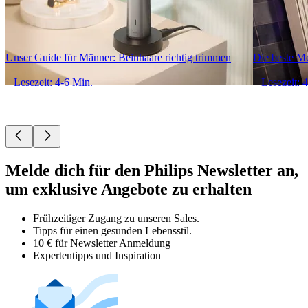
Unser Guide für Männer: Beinhaare richtig trimmen
Die beste M
Lesezeit: 4-6 Min.
Lesezeit: 
Melde dich für den Philips Newsletter an,
um exklusive Angebote zu erhalten
Frühzeitiger Zugang zu unseren Sales.
Tipps für einen gesunden Lebensstil.
10 € für Newsletter Anmeldung
Expertentipps und Inspiration