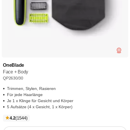
OneBlade
Face + Body
QP2630/30
Trimmen, Stylen, Rasieren
Für jede Haarlänge
Je 1 x Klinge für Gesicht und Körper
5 Aufsätze (4 x Gesicht, 1 x Körper)
bewertungen
4.2
(1544
)