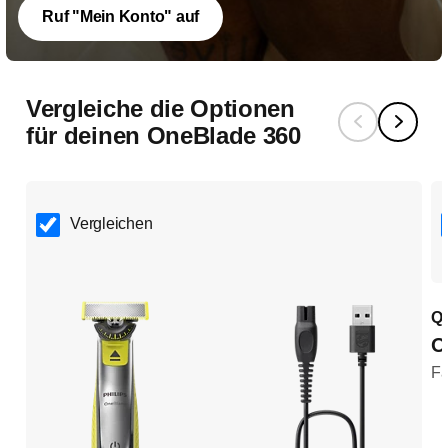
Ruf "Mein Konto" auf
Vergleiche die Optionen
für deinen OneBlade 360
Vergleichen
Q
O
F