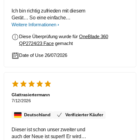
Ich bin richtig zufrieden mit diesem
Gerät… So eine einfache
Bedienung…. Das Rasieren geht ja
Weitere Informationen
mal richtig fix 🫠
Diese Überprüfung wurde für
OneBlade 360
QP2724/23 Face
gemacht
Date of Use 26/07/2026
Glattrasiertermann
7/12/2026
Deutschland
Verifizierter Käufer
Dieser ist schon unser zweiter und
auch der Neue ist super!! Er wird