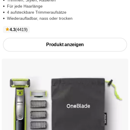
Für jede Haarlänge
4 aufsteckbare Trimmeraufsätze
Wiederaufladbar, nass oder trocken
bewertungen
4.3
(4419
)
Produkt anzeigen