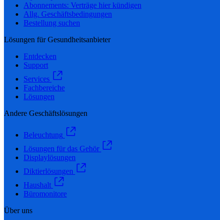
Abonnements: Verträge hier kündigen
Allg. Geschäftsbedingungen
Bestellung suchen
Lösungen für Gesundheitsanbieter
Entdecken
Support
Services
Fachbereiche
Lösungen
Andere Geschäftslösungen
Beleuchtung
Lösungen für das Gehör
Displaylösungen
Diktierlösungen
Haushalt
Büromonitore
Über uns