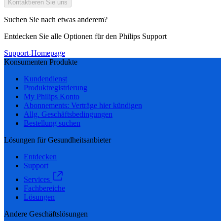
Kontaktieren Sie uns
Suchen Sie nach etwas anderem?
Entdecken Sie alle Optionen für den Philips Support
Support-Homepage
Konsumenten Produkte
Kundendienst
Produktregistrierung
My Philips Konto
Abonnements: Verträge hier kündigen
Allg. Geschäftsbedingungen
Bestellung suchen
Lösungen für Gesundheitsanbieter
Entdecken
Support
Services
Fachbereiche
Lösungen
Andere Geschäftslösungen