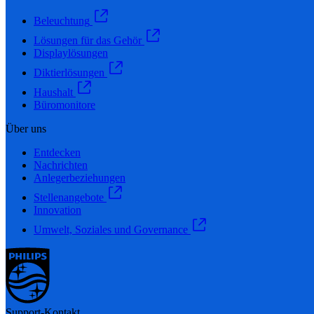
Beleuchtung
Lösungen für das Gehör
Displaylösungen
Diktierlösungen
Haushalt
Büromonitore
Über uns
Entdecken
Nachrichten
Anlegerbeziehungen
Stellenangebote
Innovation
Umwelt, Soziales und Governance
Support-Kontakt