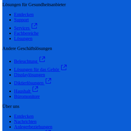
Lösungen für Gesundheitsanbieter
Entdecken
Support
Services
Fachbereiche
Lösungen
Andere Geschäftslösungen
Beleuchtung
Lösungen für das Gehör
Displaylösungen
Diktierlösungen
Haushalt
Büromonitore
Über uns
Entdecken
Nachrichten
Anlegerbeziehungen