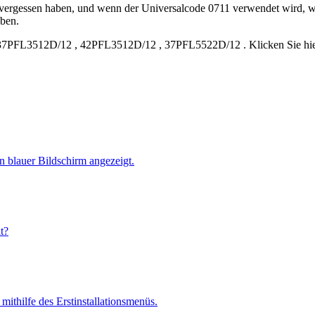
 vergessen haben, und wenn der Universalcode 0711 verwendet wird, 
aben.
37PFL3512D/12
,
42PFL3512D/12
,
37PFL5522D/12
.
Klicken Sie h
 blauer Bildschirm angezeigt.
t?
ithilfe des Erstinstallationsmenüs.