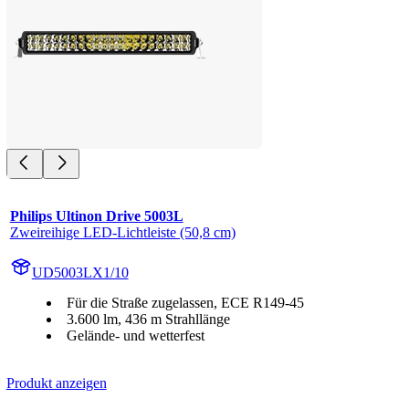
Philips Ultinon Drive 5003L
Zweireihige LED-Lichtleiste (50,8 cm)
UD5003LX1/10
Für die Straße zugelassen, ECE R149-45
3.600 lm, 436 m Strahllänge
Gelände- und wetterfest
Produkt anzeigen