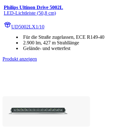
Philips Ultinon Drive 5002L
LED-Lichtleiste (50,8 cm)
UD5002LX1/10
Für die Straße zugelassen, ECE R149-40
2.900 lm, 427 m Strahllänge
Gelände- und wetterfest
Produkt anzeigen