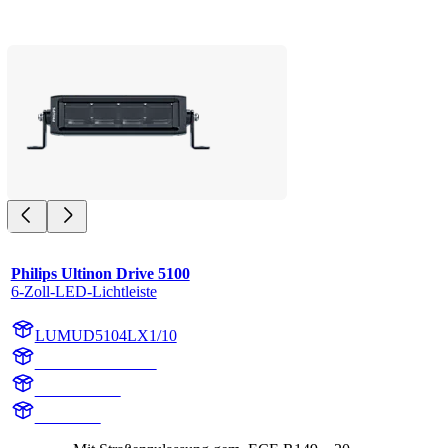
Philips Ultinon Drive 5100
6-Zoll-LED-Lichtleiste
LUMUD5104LX1/10
LUMUD5104LX1
UD5104LX1
UD5104L