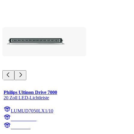
Philips Ultinon Drive 7000
20 Zoll LED-Lichtleiste
LUMUD7050LX1/10
UD7050LX1
UD7050L