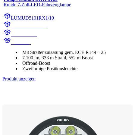
Runde 7-Zoll-LED-Fahrzeuglampe
LUMUD5101RX1/10
LUMUD5101RX1
UD5101RX1
UD5101R
Mit Straßenzulassung gem. ECE R149 – 25
7.100 lm, 333 m Strahl, 552 m Boost
Offroad-Boost
Zweifarbige Positionsleuchte
Produkt anzeigen