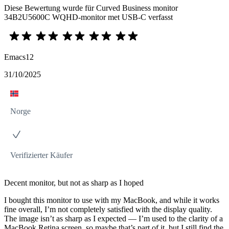
Diese Bewertung wurde für Curved Business monitor
34B2U5600C WQHD-monitor met USB-C verfasst
Emacs12
31/10/2025
Norge
Verifizierter Käufer
Decent monitor, but not as sharp as I hoped
I bought this monitor to use with my MacBook, and while it works
fine overall, I’m not completely satisfied with the display quality.
The image isn’t as sharp as I expected — I’m used to the clarity of a
MacBook Retina screen, so maybe that’s part of it, but I still find the