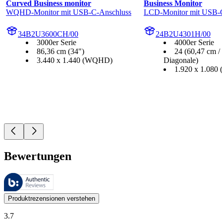
Curved Business monitor
Business Monitor
WQHD-Monitor mit USB-C-Anschluss
LCD-Monitor mit USB-
34B2U3600CH/00
24B2U4301H/00
3000er Serie
4000er Serie
86,36 cm (34")
24 (60,47 cm /
3.440 x 1.440 (WQHD)
Diagonale)
1.920 x 1.080 
Bewertungen
Diese Bewertungen werden von Bazaarvoice verwaltet und entsprechen
Kundenmeinungen in Form von Produkt- und Sternebewertungen sind fü
Produktrezensionen verstehen
3.7