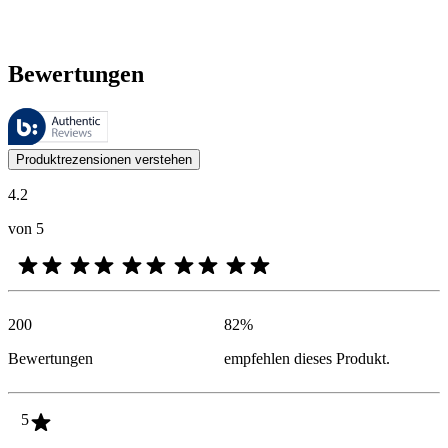
Bewertungen
Diese Bewertungen werden von Bazaarvoice verwaltet und entsprechen
Kundenmeinungen in Form von Produkt- und Sternebewertungen sind fü
Produktrezensionen verstehen
4.2
von 5
200
82
%
Bewertungen
empfehlen dieses Produkt.
5