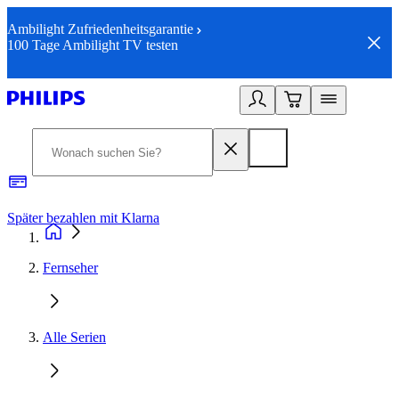
Ambilight Zufriedenheitsgarantie
100 Tage Ambilight TV testen
Später bezahlen mit Klarna
1
Fernseher
Alle Serien