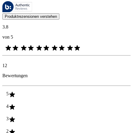
Diese Bewertungen werden von Bazaarvoice verwaltet und entsprechen
Kundenmeinungen in Form von Produkt- und Sternebewertungen sind fü
Produktrezensionen verstehen
3.8
von 5
12
Bewertungen
5
4
3
2