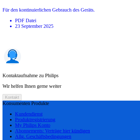
Für den kontinuierlichen Gebrauch des Geräts.
PDF
Datei
23 September 2025
Kontaktaufnahme zu Philips
Wir helfen Ihnen gerne weiter
Kontakt
Konsumenten Produkte
Kundendienst
Produktregistrierung
My Philips Konto
Abonnements: Verträge hier kündigen
Allg. Geschäftsbedingungen