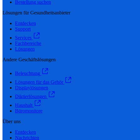
Bestellung suchen
Lösungen für Gesundheitsanbieter
Entdecken
Support
Services
Fachbereiche
Lösungen
Andere Geschäftslösungen
Beleuchtung
Lösungen für das Gehör
Displaylösungen
Diktierlösungen
Haushalt
Büromonitore
Über uns
Entdecken
Nachrichten