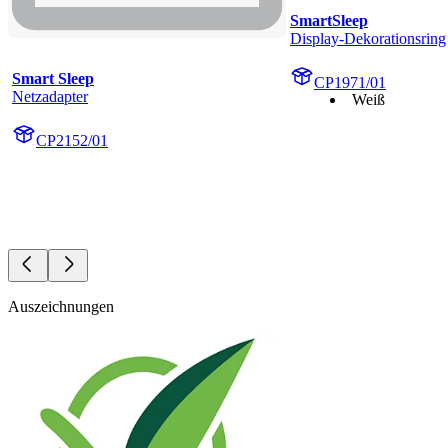
SmartSleep
Display-Dekorationsring
Smart Sleep
CP1971/01
Netzadapter
Weiß
CP2152/01
Auszeichnungen