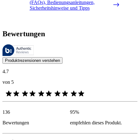
(FAQs), Bedienungsanleitungen,
Sicherheitshinweise und Tipps
Bewertungen
Diese Bewertungen werden von Bazaarvoice verwaltet und entsprechen
Kundenmeinungen in Form von Produkt- und Sternebewertungen sind fü
Produktrezensionen verstehen
4.7
von 5
136
95
%
Bewertungen
empfehlen dieses Produkt.