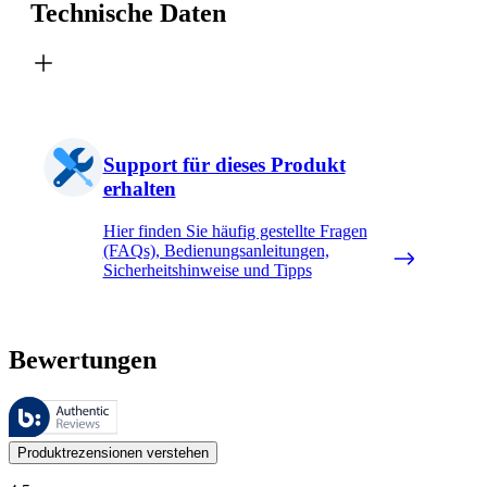
Technische Daten
Support für dieses Produkt
erhalten
Hier finden Sie häufig gestellte Fragen
(FAQs), Bedienungsanleitungen,
Sicherheitshinweise und Tipps
Bewertungen
Diese Bewertungen werden von Bazaarvoice verwaltet und entsprechen
Kundenmeinungen in Form von Produkt- und Sternebewertungen sind fü
Produktrezensionen verstehen