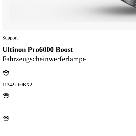
Support
Ultinon Pro6000 Boost
Fahrzeugscheinwerferlampe
11342U60BX2
11342U60B
11342U60BX2