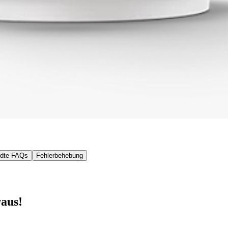
dte FAQs
Fehlerbehebung
raus!