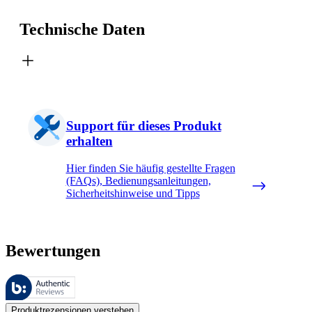
Technische Daten
Support für dieses Produkt
erhalten
Hier finden Sie häufig gestellte Fragen
(FAQs), Bedienungsanleitungen,
Sicherheitshinweise und Tipps
Bewertungen
Diese Bewertungen werden von Bazaarvoice verwaltet und entsprechen
Kundenmeinungen in Form von Produkt- und Sternebewertungen sind fü
Produktrezensionen verstehen