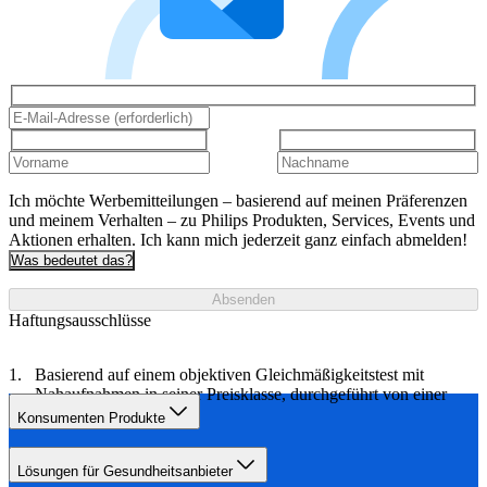
Ich möchte Werbemitteilungen – basierend auf meinen Präferenzen
und meinem Verhalten – zu Philips Produkten, Services, Events und
Aktionen erhalten. Ich kann mich jederzeit ganz einfach abmelden!
Was bedeutet das?
Absenden
Haftungsausschlüsse
Basierend auf einem objektiven Gleichmäßigkeitstest mit
Nahaufnahmen in seiner Preisklasse, durchgeführt von einer
unabhängigen Agentur.
Konsumenten Produkte
Lösungen für Gesundheitsanbieter