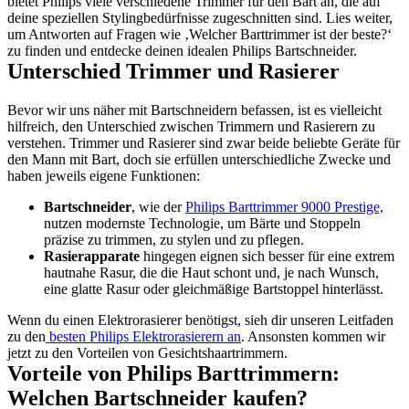
bietet Philips viele verschiedene Trimmer für den Bart an, die auf 
deine speziellen Stylingbedürfnisse zugeschnitten sind. Lies weiter, 
um Antworten auf Fragen wie ‚Welcher Barttrimmer ist der beste?‘ 
zu finden und entdecke deinen idealen Philips Bartschneider.
Unterschied Trimmer und Rasierer
Bevor wir uns näher mit Bartschneidern befassen, ist es vielleicht 
hilfreich, den Unterschied zwischen Trimmern und Rasierern zu 
verstehen. Trimmer und Rasierer sind zwar beide beliebte Geräte für 
den Mann mit Bart, doch sie erfüllen unterschiedliche Zwecke und 
haben jeweils eigene Funktionen:
Bartschneider
, wie der 
Philips Barttrimmer 9000 Prestige,
nutzen modernste Technologie, um Bärte und Stoppeln 
präzise zu trimmen, zu stylen und zu pflegen.
Rasierapparate
 hingegen eignen sich besser für eine extrem 
hautnahe Rasur, die die Haut schont und, je nach Wunsch, 
eine glatte Rasur oder gleichmäßige Bartstoppel hinterlässt.
Wenn du einen Elektrorasierer benötigst, sieh dir unseren Leitfaden 
zu den
 besten Philips Elektrorasierern an
. Ansonsten kommen wir 
jetzt zu den Vorteilen von Gesichtshaartrimmern.
Vorteile von Philips Barttrimmern: 
Welchen Bartschneider kaufen?