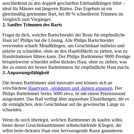
anschließend zu den doppelt geschärften Edelstahlklingen führt – 
ideal für Männer mit längeren Bärten. Das Ergebnis ist ein 
gleichmäßig getrimmter Bart, bei 80 % schnellerem Trimmen im 
Vergleich zum Vorgänger.
2. Sanftes Trimmen des Barts
Fragst du dich, welcher Bartschneider der Beste für empfindliche 
Haut ist? Philips hat die Lösung. Alle Philips Bartschneider 
verwenden scharfe Metallklingen, um Gesichtshaar mühelos und 
präzise zu schneiden, ohne an den Haarfollikeln zu ziehen, was zu 
Hautirritationen führen kann. Der Philips Barttrimmer 9000 Prestige 
beispielsweise schneidet selbst dickstes Haar, ohne zu ziehen, was 
ihn zu einem der besten Barttrimmern für empfindliche Haut macht.
3. Anpassungsfähigkeit
Die besten Barttrimmer sind innovativ und können sich an 
verschiedene
 Haartypen, -strukturen und -längen anpassen
. Der 
Philips Barttrimmer Series 5000 etwa, ist mit einem Präzisionsrad 
ausgestattet. Das Rad verfügt über anpassbare Einstellungen, die es 
dir ermöglichen, dein Gesichtshaar auf die gewünschte Länge zu 
schneiden.
Wenn du noch überlegst, welchen Barttrimmer du kaufen willst, 
bietet dieser Gesichtshaartrimmer selbstschärfende Klingen, die 
selbst beim dicksten Haar eine hervorragende Rasur garantieren.