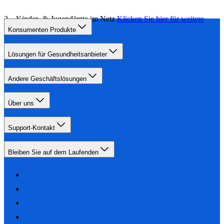
Kinder- & Jugendärzte im Netz
Klicken Sie hier für weitere
Informationen
Konsumenten Produkte
Lösungen für Gesundheitsanbieter
Andere Geschäftslösungen
Über uns
Support-Kontakt
Bleiben Sie auf dem Laufenden