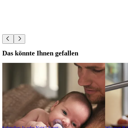
Das könnte Ihnen gefallen
Schnuller: Ja oder Nein? Avent
Wie man Baby