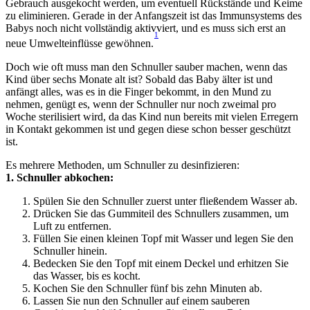
Gebrauch ausgekocht werden, um eventuell Rückstände und Keime 
zu eliminieren. Gerade in der Anfangszeit ist das Immunsystems des 
Babys noch nicht vollständig aktivviert, und es muss sich erst an 
1
neue Umwelteinflüsse gewöhnen.
Doch wie oft muss man den Schnuller sauber machen, wenn das 
Kind über sechs Monate alt ist? Sobald das Baby älter ist und 
anfängt alles, was es in die Finger bekommt, in den Mund zu 
nehmen, genügt es, wenn der Schnuller nur noch zweimal pro 
Woche sterilisiert wird, da das Kind nun bereits mit vielen Erregern 
in Kontakt gekommen ist und gegen diese schon besser geschützt 
ist.
Es mehrere Methoden, um Schnuller zu desinfizieren:
1. Schnuller abkochen:
Spülen Sie den Schnuller zuerst unter fließendem Wasser ab.
Drücken Sie das Gummiteil des Schnullers zusammen, um 
Luft zu entfernen.
Füllen Sie einen kleinen Topf mit Wasser und legen Sie den 
Schnuller hinein.
Bedecken Sie den Topf mit einem Deckel und erhitzen Sie 
das Wasser, bis es kocht. 
Kochen Sie den Schnuller fünf bis zehn Minuten ab. 
Lassen Sie nun den Schnuller auf einem sauberen 