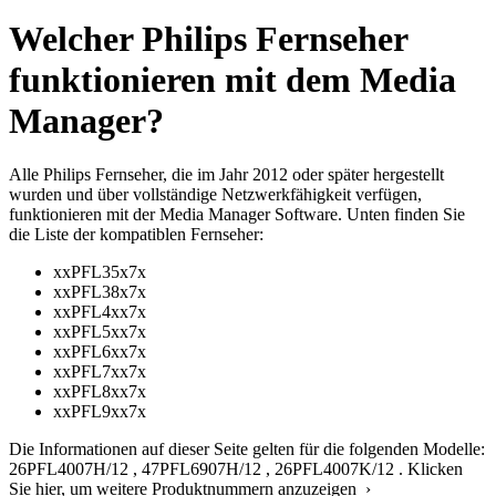
Welcher Philips Fernseher
funktionieren mit dem Media
Manager?
Alle Philips Fernseher, die im Jahr 2012 oder später hergestellt
wurden und über vollständige Netzwerkfähigkeit verfügen,
funktionieren mit der Media Manager Software. Unten finden Sie
die Liste der kompatiblen Fernseher:
xxPFL35x7x
xxPFL38x7x
xxPFL4xx7x
xxPFL5xx7x
xxPFL6xx7x
xxPFL7xx7x
xxPFL8xx7x
xxPFL9xx7x
Die Informationen auf dieser Seite gelten für die folgenden Modelle:
26PFL4007H/12
,
47PFL6907H/12
,
26PFL4007K/12
.
Klicken
Sie hier, um weitere Produktnummern anzuzeigen ›