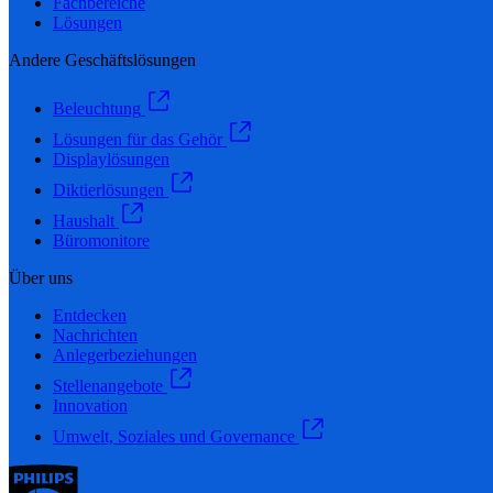
Fachbereiche
Lösungen
Andere Geschäftslösungen
Beleuchtung
Lösungen für das Gehör
Displaylösungen
Diktierlösungen
Haushalt
Büromonitore
Über uns
Entdecken
Nachrichten
Anlegerbeziehungen
Stellenangebote
Innovation
Umwelt, Soziales und Governance