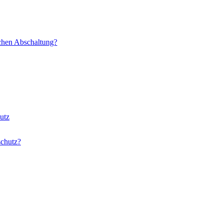
schen Abschaltung?
utz
schutz?