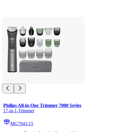
Philips All-in-One Trimmer 7000 Series
17-in-1-Trimmer
MG7941/15