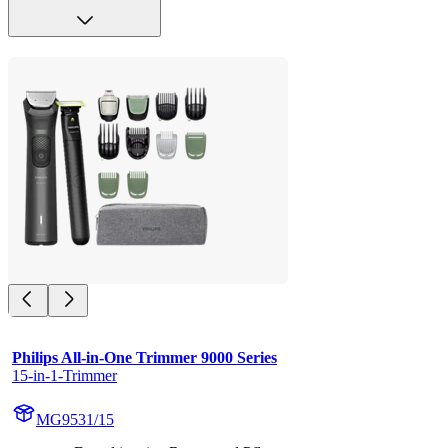
Philips All-in-One Trimmer 9000 Series
15-in-1-Trimmer
MG9531/15