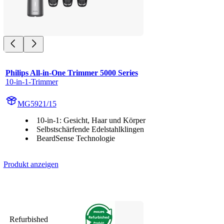
Philips All-in-One Trimmer 5000 Series
10-in-1-Trimmer
MG5921/15
10-in-1: Gesicht, Haar und Körper
Selbstschärfende Edelstahlklingen
BeardSense Technologie
Produkt anzeigen
Refurbished