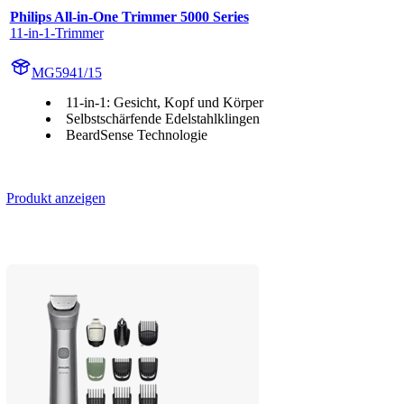
Philips All-in-One Trimmer 5000 Series
11-in-1­-Trimmer
MG5941/15
11-in-1: Gesicht, Kopf und Körper
Selbstschärfende Edelstahlklingen
BeardSense Technologie
Produkt anzeigen