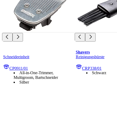
Shavers
Schneideeinheit
Reinigungsbürste
CP0911/01
CRP338/01
All-in-One-Trimmer,
Schwarz
Multigroom, Bartschneider
Silber