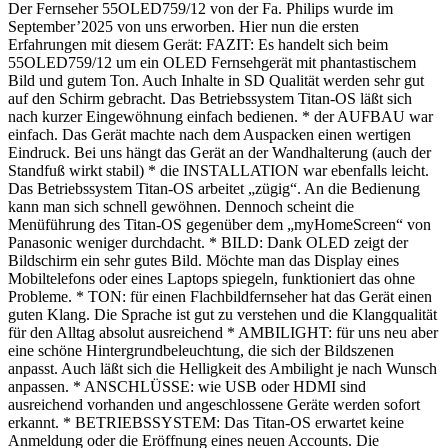
Der Fernseher 55OLED759/12 von der Fa. Philips wurde im
September’2025 von uns erworben. Hier nun die ersten
Erfahrungen mit diesem Gerät: FAZIT: Es handelt sich beim
55OLED759/12 um ein OLED Fernsehgerät mit phantastischem
Bild und gutem Ton. Auch Inhalte in SD Qualität werden sehr gut
auf den Schirm gebracht. Das Betriebssystem Titan-OS läßt sich
nach kurzer Eingewöhnung einfach bedienen. * der AUFBAU war
einfach. Das Gerät machte nach dem Auspacken einen wertigen
Eindruck. Bei uns hängt das Gerät an der Wandhalterung (auch der
Standfuß wirkt stabil) * die INSTALLATION war ebenfalls leicht.
Das Betriebssystem Titan-OS arbeitet „zügig“. An die Bedienung
kann man sich schnell gewöhnen. Dennoch scheint die
Menüführung des Titan-OS gegenüber dem „myHomeScreen“ von
Panasonic weniger durchdacht. * BILD: Dank OLED zeigt der
Bildschirm ein sehr gutes Bild. Möchte man das Display eines
Mobiltelefons oder eines Laptops spiegeln, funktioniert das ohne
Probleme. * TON: für einen Flachbildfernseher hat das Gerät einen
guten Klang. Die Sprache ist gut zu verstehen und die Klangqualität
für den Alltag absolut ausreichend * AMBILIGHT: für uns neu aber
eine schöne Hintergrundbeleuchtung, die sich der Bildszenen
anpasst. Auch läßt sich die Helligkeit des Ambilight je nach Wunsch
anpassen. * ANSCHLÜSSE: wie USB oder HDMI sind
ausreichend vorhanden und angeschlossene Geräte werden sofort
erkannt. * BETRIEBSSYSTEM: Das Titan-OS erwartet keine
Anmeldung oder die Eröffnung eines neuen Accounts. Die