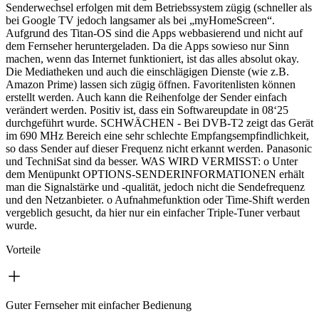
Senderwechsel erfolgen mit dem Betriebssystem zügig (schneller als
bei Google TV jedoch langsamer als bei „myHomeScreen“.
Aufgrund des Titan-OS sind die Apps webbasierend und nicht auf
dem Fernseher heruntergeladen. Da die Apps sowieso nur Sinn
machen, wenn das Internet funktioniert, ist das alles absolut okay.
Die Mediatheken und auch die einschlägigen Dienste (wie z.B.
Amazon Prime) lassen sich zügig öffnen. Favoritenlisten können
erstellt werden. Auch kann die Reihenfolge der Sender einfach
verändert werden. Positiv ist, dass ein Softwareupdate in 08‘25
durchgeführt wurde. SCHWÄCHEN - Bei DVB-T2 zeigt das Gerät
im 690 MHz Bereich eine sehr schlechte Empfangsempfindlichkeit,
so dass Sender auf dieser Frequenz nicht erkannt werden. Panasonic
und TechniSat sind da besser. WAS WIRD VERMISST: o Unter
dem Menüpunkt OPTIONS-SENDERINFORMATIONEN erhält
man die Signalstärke und -qualität, jedoch nicht die Sendefrequenz
und den Netzanbieter. o Aufnahmefunktion oder Time-Shift werden
vergeblich gesucht, da hier nur ein einfacher Triple-Tuner verbaut
wurde.
Vorteile
Guter Fernseher mit einfacher Bedienung