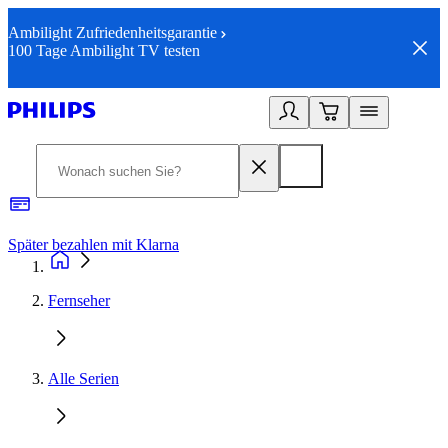
Ambilight Zufriedenheitsgarantie
100 Tage Ambilight TV testen
Später bezahlen mit Klarna
1
Fernseher
Alle Serien