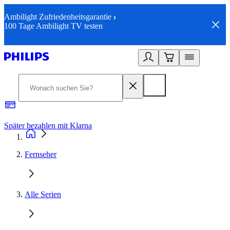
Ambilight Zufriedenheitsgarantie
100 Tage Ambilight TV testen
Später bezahlen mit Klarna
1
Fernseher
Alle Serien