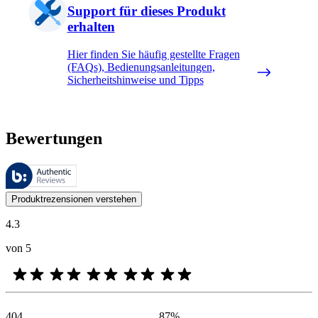
Support für dieses Produkt
erhalten
Hier finden Sie häufig gestellte Fragen
(FAQs), Bedienungsanleitungen,
Sicherheitshinweise und Tipps
Bewertungen
Diese Bewertungen werden von Bazaarvoice verwaltet und entsprechen
Kundenmeinungen in Form von Produkt- und Sternebewertungen sind fü
Produktrezensionen verstehen
4.3
von 5
404
87
%