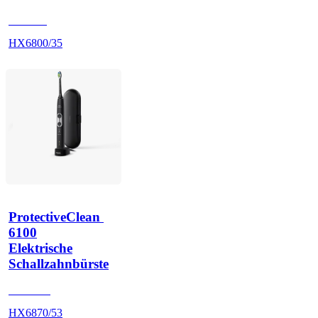
HX680J
HX6800/35
ProtectiveClean 
6100
Elektrische
Schallzahnbürste
HX685B
HX6870/53