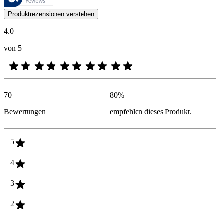
Kundenmeinungen in Form von Produkt- und Sternebewertungen sind fü
Produktrezensionen verstehen
4.0
von 5
70
80
%
Bewertungen
empfehlen dieses Produkt.
5
4
3
2