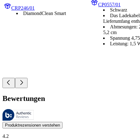
CP0557/01
CRP246/01
Schwarz
DiamondClean Smart
Das Ladekabel 
Lieferumfang enth
Abmesungen: 2
5,2 cm
Spannung 4,7
Leistung: 1,5 
Bewertungen
Diese Bewertungen werden von Bazaarvoice verwaltet und entsprechen
Kundenmeinungen in Form von Produkt- und Sternebewertungen sind fü
Produktrezensionen verstehen
4.2