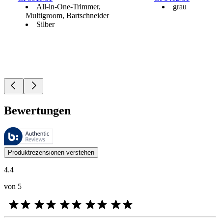
All-in-One-Trimmer,
grau
Multigroom, Bartschneider
Silber
Bewertungen
Diese Bewertungen werden von Bazaarvoice verwaltet und entsprechen
Kundenmeinungen in Form von Produkt- und Sternebewertungen sind fü
Produktrezensionen verstehen
4.4
von 5