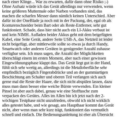
nach einer Klinge... War zu erwarten, dafür dann ohne Risiko ;-)
Ohne Aufsatz würde ich das Gerät allerdings nur verwenden, wenn
keine größeren Muttermale oder Narben vorhanden sind, das
machen die scharfen Messer dann nämlich keinen Unterschied. Aber
dafür ist der OneBlade ja noch mit in der Packung, der, egal ob als
Konturenschneider beim Bart oder als Reste-Entferner, sehr gut
funktioniert. Schade, dass hier nicht auch ein LI-Akku verbaut ist
und kein NIMH. Aufladen beider Akkus geht mit dem beigefügten
Kabel, eine Seite Gerät, andere Seite USB-A, das Netzteil ist leider
nicht beigefügt, aber mittlerweile sollte so etwas ja durch Handy,
Smartwatch oder anderen Geräten in genügender Anzahl zuhause
verfügbar sein. Ich muss sagen, die Anzahl der Möglichkeiten
überschlägt einem im ersten Moment, aber nach einer gewissen
Eingewöhnungsphase klappt das. Das Gerät liegt gut in der Hand,
fühlt sich sehr wertig an, allerdings ist die Metalloberfläche sehr
empfindlich bezüglich Fingerabdrücke und an der gummiartigen
Beschichtung am Schalter und oberen Teil verfangen sich auch
gerne mal die Reste der Haare, die sich nicht abspülen lassen, dazu
muss man dann besser eine weiche Bürste verwenden. Ein kleiner
Pinsel ist aber auch dabei, genau wie eine Stofftasche zum
verpacken des Gerätes. Alles im Allen bin ich jetzt nach der 2-
wöchigen Testphase nicht unzufrieden, obwohl ich nicht wirklich
alles getestet habe, und wie gesagt, ans Haupthaar kommt das Gerät
nicht, aber wenn man sehr kurz trägt, funktioniert das vermutlich
schnell und einfach. Die Bedienungsanleitung ist eher als Übersicht