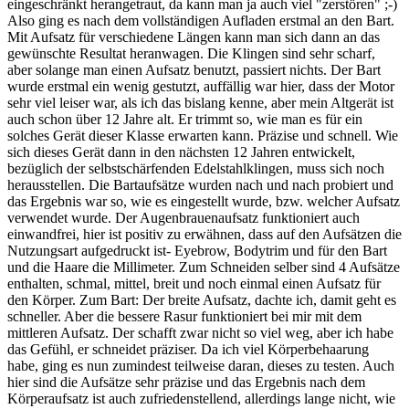
eingeschränkt herangetraut, da kann man ja auch viel "zerstören" ;-)
Also ging es nach dem vollständigen Aufladen erstmal an den Bart.
Mit Aufsatz für verschiedene Längen kann man sich dann an das
gewünschte Resultat heranwagen. Die Klingen sind sehr scharf,
aber solange man einen Aufsatz benutzt, passiert nichts. Der Bart
wurde erstmal ein wenig gestutzt, auffällig war hier, dass der Motor
sehr viel leiser war, als ich das bislang kenne, aber mein Altgerät ist
auch schon über 12 Jahre alt. Er trimmt so, wie man es für ein
solches Gerät dieser Klasse erwarten kann. Präzise und schnell. Wie
sich dieses Gerät dann in den nächsten 12 Jahren entwickelt,
bezüglich der selbstschärfenden Edelstahlklingen, muss sich noch
herausstellen. Die Bartaufsätze wurden nach und nach probiert und
das Ergebnis war so, wie es eingestellt wurde, bzw. welcher Aufsatz
verwendet wurde. Der Augenbrauenaufsatz funktioniert auch
einwandfrei, hier ist positiv zu erwähnen, dass auf den Aufsätzen die
Nutzungsart aufgedruckt ist- Eyebrow, Bodytrim und für den Bart
und die Haare die Millimeter. Zum Schneiden selber sind 4 Aufsätze
enthalten, schmal, mittel, breit und noch einmal einen Aufsatz für
den Körper. Zum Bart: Der breite Aufsatz, dachte ich, damit geht es
schneller. Aber die bessere Rasur funktioniert bei mir mit dem
mittleren Aufsatz. Der schafft zwar nicht so viel weg, aber ich habe
das Gefühl, er schneidet präziser. Da ich viel Körperbehaarung
habe, ging es nun zumindest teilweise daran, dieses zu testen. Auch
hier sind die Aufsätze sehr präzise und das Ergebnis nach dem
Körperaufsatz ist auch zufriedenstellend, allerdings lange nicht, wie