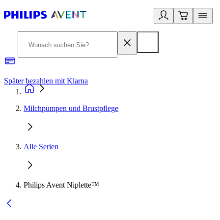
Später bezahlen mit Klarna
1
Milchpumpen und Brustpflege
Alle Serien
Philips Avent Niplette™