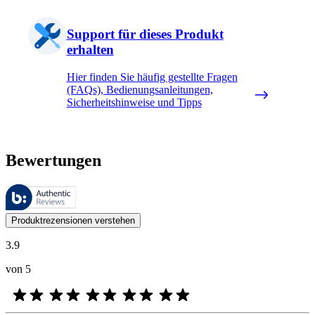
Support für dieses Produkt
erhalten
Hier finden Sie häufig gestellte Fragen
(FAQs), Bedienungsanleitungen,
Sicherheitshinweise und Tipps
Bewertungen
Diese Bewertungen werden von Bazaarvoice verwaltet und entsprechen
Kundenmeinungen in Form von Produkt- und Sternebewertungen sind fü
Produktrezensionen verstehen
3.9
von 5