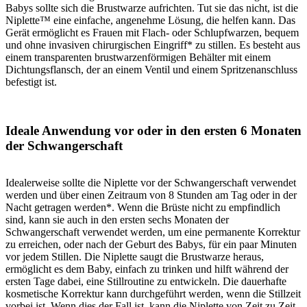
Babys sollte sich die Brustwarze aufrichten. Tut sie das nicht, ist die
Niplette™ eine einfache, angenehme Lösung, die helfen kann. Das
Gerät ermöglicht es Frauen mit Flach- oder Schlupfwarzen, bequem
und ohne invasiven chirurgischen Eingriff* zu stillen. Es besteht aus
einem transparenten brustwarzenförmigen Behälter mit einem
Dichtungsflansch, der an einem Ventil und einem Spritzenanschluss
befestigt ist.
Ideale Anwendung vor oder in den ersten 6 Monaten
der Schwangerschaft
Idealerweise sollte die Niplette vor der Schwangerschaft verwendet
werden und über einen Zeitraum von 8 Stunden am Tag oder in der
Nacht getragen werden*. Wenn die Brüste nicht zu empfindlich
sind, kann sie auch in den ersten sechs Monaten der
Schwangerschaft verwendet werden, um eine permanente Korrektur
zu erreichen, oder nach der Geburt des Babys, für ein paar Minuten
vor jedem Stillen. Die Niplette saugt die Brustwarze heraus,
ermöglicht es dem Baby, einfach zu trinken und hilft während der
ersten Tage dabei, eine Stillroutine zu entwickeln. Die dauerhafte
kosmetische Korrektur kann durchgeführt werden, wenn die Stillzeit
vorbei ist. Wenn dies der Fall ist, kann die Niplette von Zeit zu Zeit