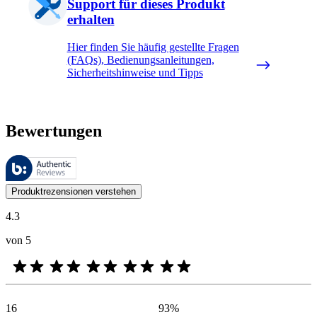
Support für dieses Produkt
erhalten
Hier finden Sie häufig gestellte Fragen
(FAQs), Bedienungsanleitungen,
Sicherheitshinweise und Tipps
Bewertungen
Diese Bewertungen werden von Bazaarvoice verwaltet und entsprechen
Kundenmeinungen in Form von Produkt- und Sternebewertungen sind fü
Produktrezensionen verstehen
4.3
von 5
16
93
%