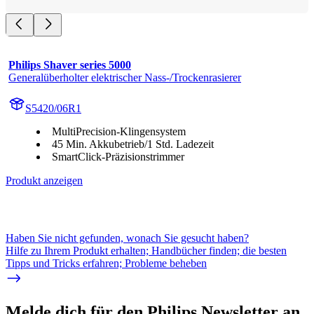
Philips Shaver series 5000
Generalüberholter elektrischer Nass-/Trockenrasierer
S5420/06R1
MultiPrecision-Klingensystem
45 Min. Akkubetrieb/1 Std. Ladezeit
SmartClick-Präzisionstrimmer
Produkt anzeigen
Haben Sie nicht gefunden, wonach Sie gesucht haben?
Hilfe zu Ihrem Produkt erhalten; Handbücher finden; die besten
Tipps und Tricks erfahren; Probleme beheben
Melde dich für den Philips Newsletter an,