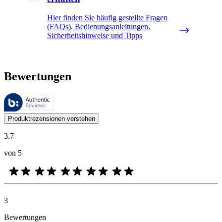
Hier finden Sie häufig gestellte Fragen
(FAQs), Bedienungsanleitungen,
Sicherheitshinweise und Tipps
Bewertungen
Diese Bewertungen werden von Bazaarvoice verwaltet und entsprechen
Kundenmeinungen in Form von Produkt- und Sternebewertungen sind fü
Produktrezensionen verstehen
3.7
von 5
3
Bewertungen